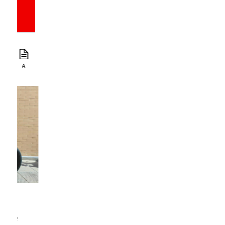
16.799 €
14.999 €
2023
A
152 CV
1.250 cc
5.844 Km
SUZUKI VSTROM 1050 XT