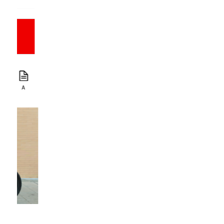
9.999 €
9.199 €
2020
A
108 CV
1.050 cc
37.145 Km