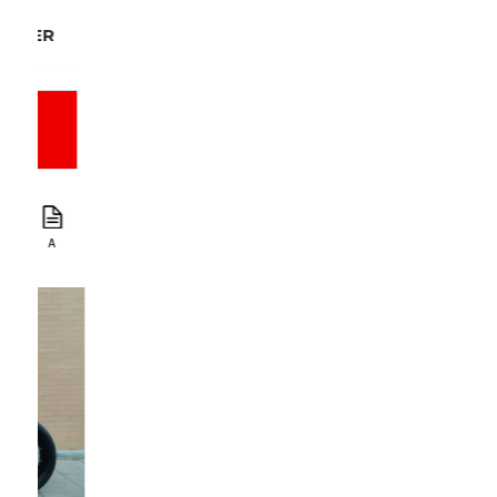
YAMAHA TRACER 9 GT
11.899 €
10.899 €
2022
A
890 cc
119 CV
20.544 Km