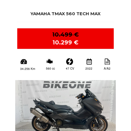
YAMAHA TMAX 560 TECH MAX
10.499 €
10.299 €
2022
A/A2
47 CV
560 cc
34.256 Km