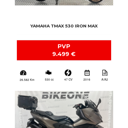
YAMAHA TMAX 530 IRON MAX
PVP
9.499 €
2016
A/A2
47 CV
530 cc
26.582 Km