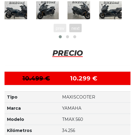
prev
next
PRECIO
10.499 €
10.299 €
Tipo
MAXISCOOTER
Marca
YAMAHA
Modelo
TMAX 560
Kilómetros
34.256