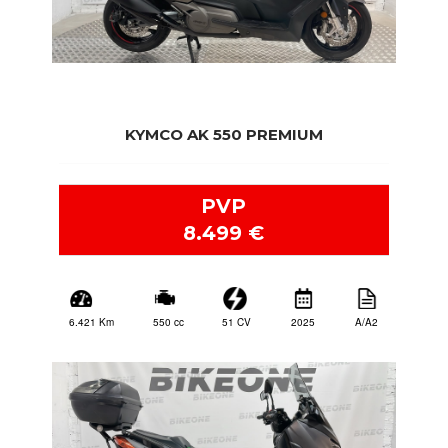
KYMCO AK 550 PREMIUM
PVP
8.499 €
2025
A/A2
51 CV
550 cc
6.421 Km