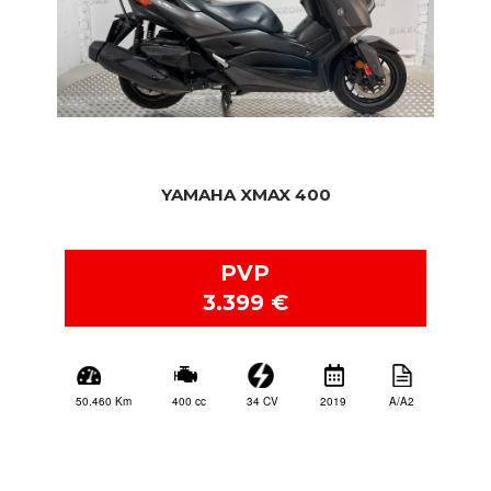
YAMAHA XMAX 400
PVP
3.399 €
2019
A/A2
34 CV
400 cc
50.460 Km