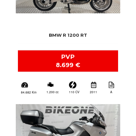
BMW R 1200 RT
PVP
8.699 €
2011
A
110 CV
1.200 cc
84.682 Km