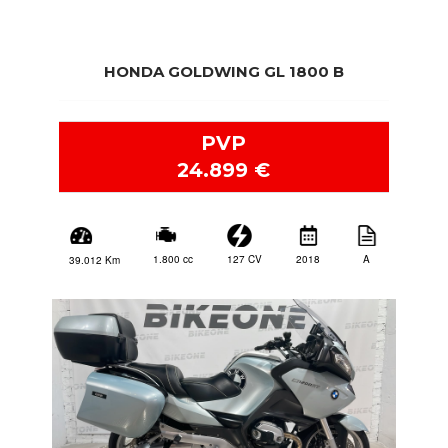
HONDA GOLDWING GL 1800 B
PVP
24.899 €
2018
A
127 CV
1.800 cc
39.012 Km