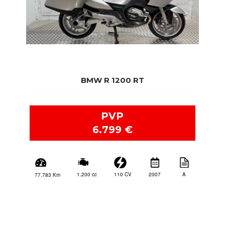
BMW R 1200 RT
PVP
6.799 €
2007
A
110 CV
1.200 cc
77.783 Km