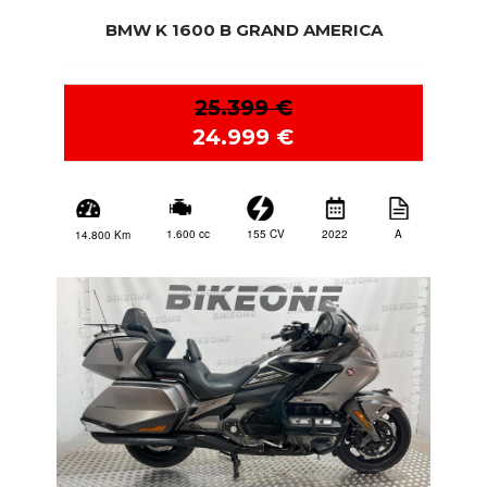
BMW K 1600 B GRAND AMERICA
25.399 €
24.999 €
2022
A
155 CV
1.600 cc
14.800 Km