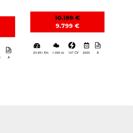
 1250
9.999 €
9 €
9.199 €
9 €
2020
A
108 CV
1.050 cc
37.145 Km
2023
A
2 CV