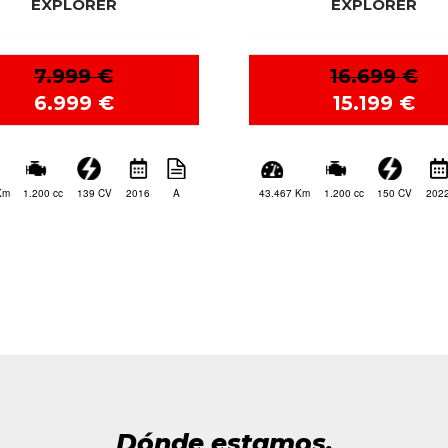
AMERICA
16.79
14.99
15
1.250 cc
5.844 Km
Dónde estamos.