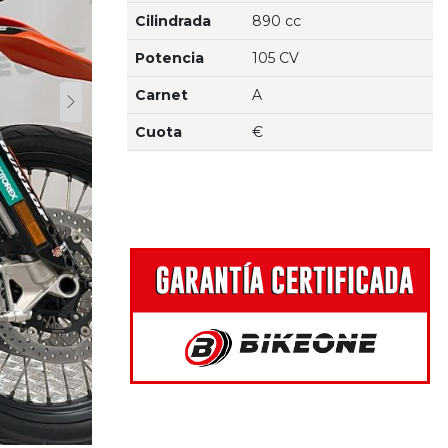
Cilindrada
890 cc
Potencia
105 CV
Carnet
A
Cuota
€